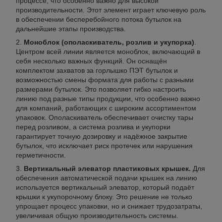
процессе, что особенно важно для высокой
производительности. Этот элемент играет ключевую роль
в обеспечении бесперебойного потока бутылок на
дальнейшие этапы производства.
Моноблок (ополаскиватель, розлив и укупорка)
.
Центром всей линии является моноблок, включающий в
себя несколько важных функций. Он оснащён
комплектом захватов за горлышко ПЭТ бутылок и
возможностью смены формата для работы с разными
размерами бутылок. Это позволяет гибко настроить
линию под разные типы продукции, что особенно важно
для компаний, работающих с широким ассортиментом
упаковок. Ополаскиватель обеспечивает очистку тары
перед розливом, а система розлива и укупорки
гарантирует точную дозировку и надёжное закрытие
бутылок, что исключает риск протечек или нарушения
герметичности.
Вертикальный элеватор пластиковых крышек.
Для
обеспечения автоматической подачи крышек на линию
используется вертикальный элеватор, который подаёт
крышки к укупорочному блоку. Это решение не только
упрощает процесс упаковки, но и снижает трудозатраты,
увеличивая общую производительность системы.