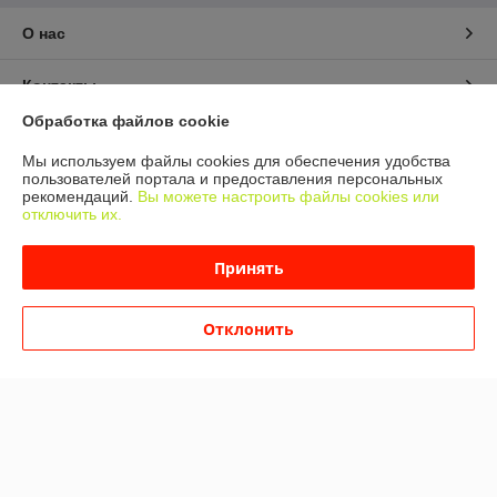
О нас
Контакты
Обработка файлов cookie
Доставка и оплата
Мы используем файлы cookies для обеспечения удобства
пользователей портала и предоставления персональных
График работы
рекомендаций.
Вы можете настроить файлы cookies или
отключить их.
Полная версия сайта
Принять
Политика обработки cookies
Отклонить
Сайт создан на платформе Deal.by
Информация для покупателя
Юридическое лицо:
ООО "Альфа Трейд Эко"
222306, Республика Беларусь, Минская обл. г. Молодечно, ул.
Виленская д. 24 пом. 2-8