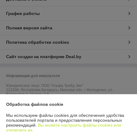
График работы
Полная версия сайта
Политика обработки cookies
Сайт создан на платформе Deal.by
Информация для покупателя
Юридическое лицо:
ООО "Альфа Трейд Эко"
222306, Республика Беларусь, Минская обл. г. Молодечно, ул.
Виленская д. 24 пом. 2-8
Обработка файлов cookie
Регистрационный номер ЕГР: 692255641
УНП: 692255641
Мы используем файлы cookies для обеспечения удобства
пользователей портала и предоставления персональных
Регистрационный орган: Молодечненским районным исполнительным
рекомендаций.
Вы можете настроить файлы cookies или
комитетом
отключить их.