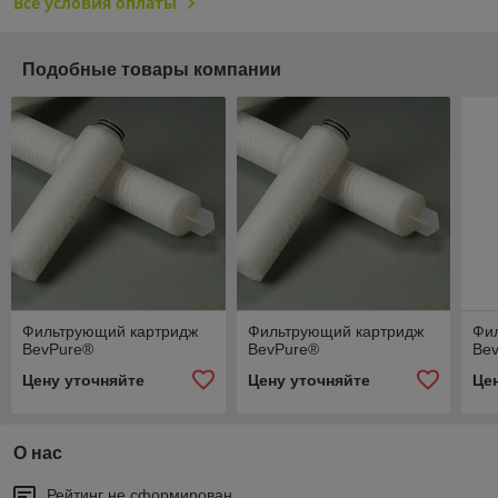
Все условия оплаты
Подобные товары компании
Фильтрующий картридж
Фильтрующий картридж
Фи
BevPure®
BevPure®
Be
Цену уточняйте
Цену уточняйте
Це
О нас
Рейтинг не сформирован