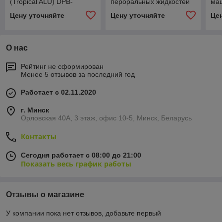
(Tropical ALU) DPB-
пероральных жидкостей
ма
270/360JL
(ампул) DPB-360JV
бли
Цену уточняйте
Цену уточняйте
Це
26
О нас
Рейтинг не сформирован
Менее 5 отзывов за последний год
Работает с 02.11.2020
г. Минск
Орловская 40А, 3 этаж, офис 10-5, Минск, Беларусь
Контакты
Сегодня работает с 08:00 до 21:00
Показать весь график работы
Отзывы о магазине
У компании пока нет отзывов, добавьте первый