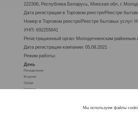
222306, Республика Беларусь, Минская обл. г. Молоде
Дата регистрации в Торговом реестре/Реестре бытов
Номер в Торговом реестре/Реестре бытовых услуг: 
УНП: 692255641
Регистрационный орган: Молодечненским районным
Дата регистрации компании: 05.08.2021
Режим работы:
День
Понедельник
Вторник
Среда
Четверг
Пятница
Суббота
Мы используем файлы cookie
Воскресенье