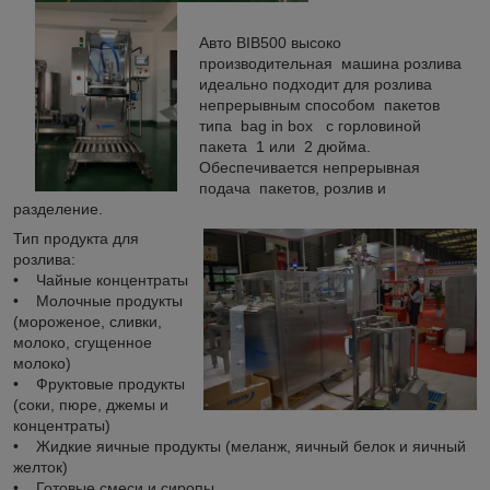
Авто BIB500 высоко
производительная машина розлива
идеально подходит для розлива
непрерывным способом пакетов
типа bag in box c горловиной
пакета 1 или 2 дюйма.
Обеспечивается непрерывная
подача пакетов, розлив и
разделение.
Тип продукта для
розлива:
• Чайные концентраты
• Молочные продукты
(мороженое, сливки,
молоко, сгущенное
молоко)
• Фруктовые продукты
(соки, пюре, джемы и
концентраты)
• Жидкие яичные продукты (меланж, яичный белок и яичный
желток)
• Готовые смеси и сиропы