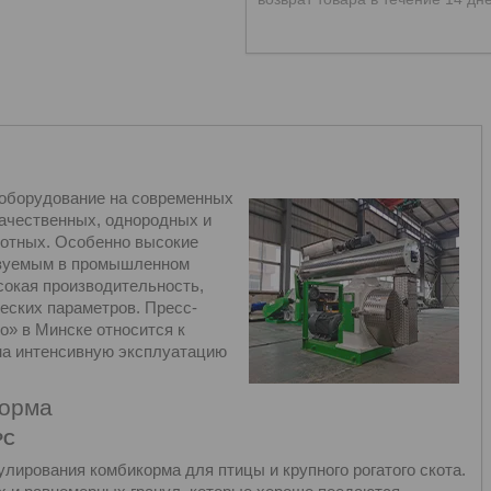
 оборудование на современных
ачественных, однородных и
вотных. Особенно высокие
ьзуемым в промышленном
сокая производительность,
еских параметров. Пресс-
о» в Минске относится к
на интенсивную эксплуатацию
корма
РС
лирования комбикорма для птицы и крупного рогатого скота.