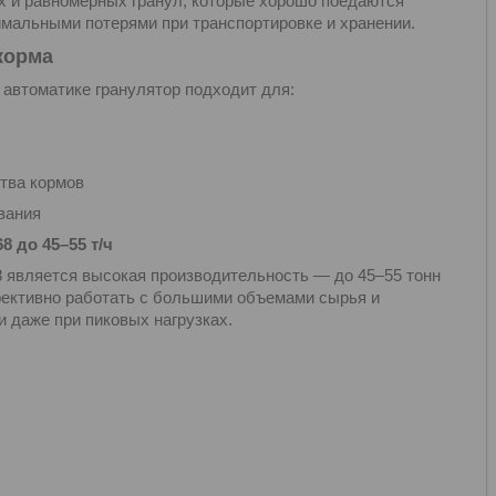
 и равномерных гранул, которые хорошо поедаются
мальными потерями при транспортировке и хранении.
корма
автоматике гранулятор подходит для:
тва кормов
вания
 до 45–55 т/ч
является высокая производительность — до 45–55 тонн
фективно работать с большими объемами сырья и
 даже при пиковых нагрузках.