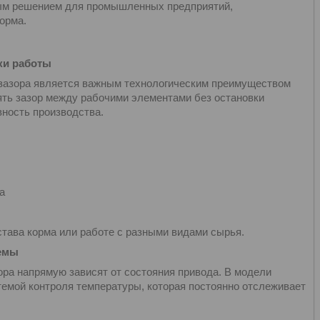
ным решением для промышленных предприятий,
орма.
ки работы
 зазора является важным технологическим преимуществом
ять зазор между рабочими элементами без остановки
ность производства.
а
става корма или работе с разными видами сырья.
темы
ра напрямую зависят от состояния привода. В модели
емой контроля температуры, которая постоянно отслеживает