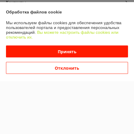
Контакты
Обработка файлов cookie
Доставка и оплата
Мы используем файлы cookies для обеспечения удобства
пользователей портала и предоставления персональных
График работы
рекомендаций.
Вы можете настроить файлы cookies или
отключить их.
Полная версия сайта
Принять
Политика обработки cookies
Отклонить
Сайт создан на платформе Deal.by
Информация для покупателя
Юридическое лицо:
ООО "Альфа Трейд Эко"
222306, Республика Беларусь, Минская обл. г. Молодечно, ул.
Виленская д. 24 пом. 2-8
Регистрационный номер ЕГР: 692255641
УНП: 692255641