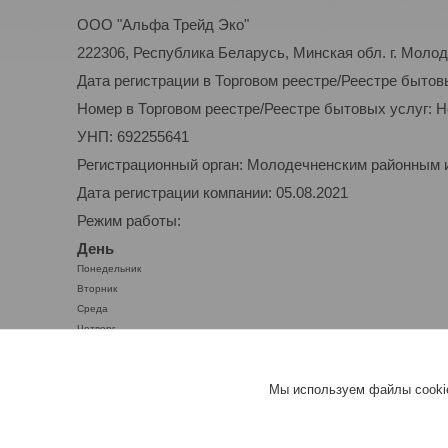
ООО "Альфа Трейд Эко"
222306, Республика Беларусь, Минская обл. г. Молоде
Дата регистрации в Торговом реестре/Реестре бытов
Номер в Торговом реестре/Реестре бытовых услуг: 
УНП: 692255641
Регистрационный орган: Молодечненским районным
Дата регистрации компании: 05.08.2021
Режим работы:
День
Понедельник
Вторник
Среда
Четверг
Пятница
Суббота
Мы используем файлы cookie
Воскресенье