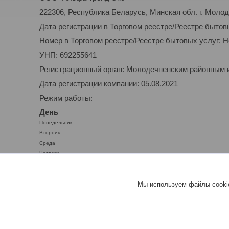
222306, Республика Беларусь, Минская обл. г. Молоде
Дата регистрации в Торговом реестре/Реестре бытов
Номер в Торговом реестре/Реестре бытовых услуг: 
УНП: 692255641
Регистрационный орган: Молодечненским районным
Дата регистрации компании: 05.08.2021
Режим работы:
День
Понедельник
Вторник
Среда
Четверг
Пятница
Суббота
Мы используем файлы cookie
Воскресенье