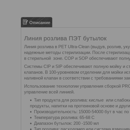
Описание
Линия розлива ПЭТ бутылок
Линия розлива в PET Ultra-Clean (выдув, розлив, у
надежные методы стерилизации. После стерилизаци
в стерильной зоне. COP и SOP обеспечивают полн
Системы CIP и SIP обеспечивают полную мойку и с
клапанов. В 100-уровневом отделении для мойки и
наливной клапан в соответствии с требованиями за
Использование технологии управления сборкой PR
управление всей линией.
Тип продукта для розлива: кислые или слабок
продукты, напитки на протеиновой основе и други
Производительность: 15000-54000 бут в час п
Температура розлива: 65-68 С
Диапазон бутылок: 200 -1500 мл
Тип розлива: расходомер или система взвешив