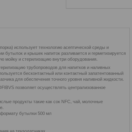
купорка) использует технологию асептической среды и
и бутылок и крышек напиток разливается и герметизируется
ую мойку и стерилизацию внутри оборудования.
терилизацию трубопроводов для напитков и наливных
спользуется бесконтактный или контактный запатентованный
казчика для обеспечения точного уровня наливной жидкости.
OFIBVS позволяет осуществлять централизованное
ислые продукты такие как сок NFC, чай, молочные
е.
о формату бутылки 500 мл
ания на тензодатчиках.