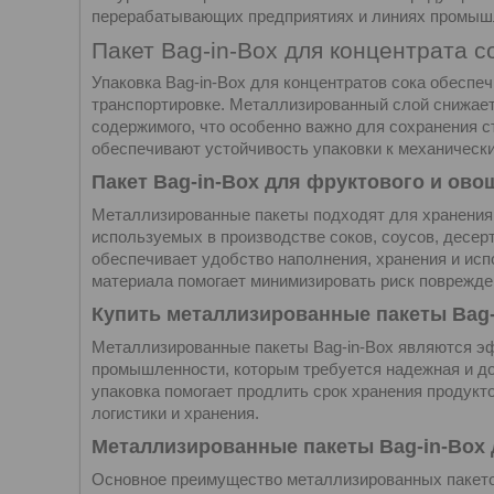
перерабатывающих предприятиях и линиях промышл
Пакет Bag-in-Box для концентрата с
Упаковка Bag-in-Box для концентратов сока обеспе
транспортировке. Металлизированный слой снижает
содержимого, что особенно важно для сохранения 
обеспечивают устойчивость упаковки к механически
Пакет Bag-in-Box для фруктового и ов
Металлизированные пакеты подходят для хранения
используемых в производстве соков, соусов, десер
обеспечивает удобство наполнения, хранения и исп
материала помогает минимизировать риск поврежде
Купить металлизированные пакеты Bag-
Металлизированные пакеты Bag-in-Box являются 
промышленности, которым требуется надежная и до
упаковка помогает продлить срок хранения продукт
логистики и хранения.
Металлизированные пакеты Bag-in-Box 
Основное преимущество металлизированных пакет