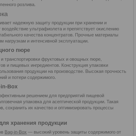
енного розлива.
ока
чивает надежную защиту продукции при хранении и
 воздействие ультрафиолета и препятствует окислению
стабильного качества концентратов. Прочные материалы
м нагрузкам и интенсивной эксплуатации.
ощного пюре
 и транспортировки фруктовых и овощных пюре,
тов и пищевых ингредиентов. Конструкция упаковки
ользования продукции на производстве. Высокая прочность
ний и потери содержимого.
in-Box
эффективным решением для предприятий пищевой
лговечная упаковка для асептической продукции. Такая
ов, сохранить их качество и оптимизировать процессы
для хранения продукции
ов
Bag-in-Box
— высокий уровень защиты содержимого от