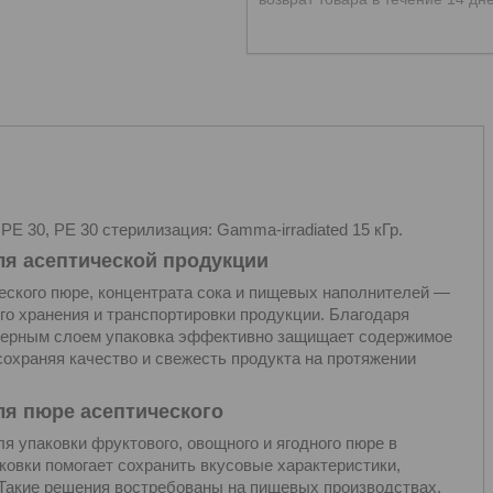
PE 30, PE 30 стерилизация: Gamma-irradiated 15 кГр.
ля асептической продукции
еского пюре, концентрата сока и пищевых наполнителей —
о хранения и транспортировки продукции. Благодаря
ьерным слоем упаковка эффективно защищает содержимое
 сохраняя качество и свежесть продукта на протяжении
ля пюре асептического
 упаковки фруктового, овощного и ягодного пюре в
ковки помогает сохранить вкусовые характеристики,
 Такие решения востребованы на пищевых производствах,