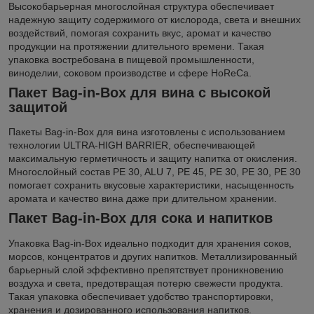
Высокобарьерная многослойная структура обеспечивает
надежную защиту содержимого от кислорода, света и внешних
воздействий, помогая сохранить вкус, аромат и качество
продукции на протяжении длительного времени. Такая
упаковка востребована в пищевой промышленности,
виноделии, соковом производстве и сфере HoReCa.
Пакет Bag-in-Box для вина с высокой
защитой
Пакеты Bag-in-Box для вина изготовлены с использованием
технологии ULTRA-HIGH BARRIER, обеспечивающей
максимальную герметичность и защиту напитка от окисления.
Многослойный состав PE 30, ALU 7, PE 45, PE 30, PE 30, PE 30
помогает сохранить вкусовые характеристики, насыщенность
аромата и качество вина даже при длительном хранении.
Пакет Bag-in-Box для сока и напитков
Упаковка Bag-in-Box идеально подходит для хранения соков,
морсов, концентратов и других напитков. Металлизированный
барьерный слой эффективно препятствует проникновению
воздуха и света, предотвращая потерю свежести продукта.
Такая упаковка обеспечивает удобство транспортировки,
хранения и дозированного использования напитков.