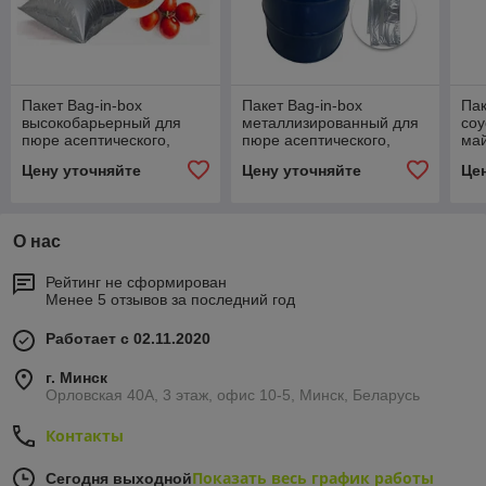
Пакет Bag-in-box
Пакет Bag-in-box
Пак
высокобарьерный для
металлизированный для
соу
пюре асептического,
пюре асептического,
ма
концентрата сока и пюре
концентрата сока и пюре
Цену уточняйте
Цену уточняйте
Це
О нас
Рейтинг не сформирован
Менее 5 отзывов за последний год
Работает с 02.11.2020
г. Минск
Орловская 40А, 3 этаж, офис 10-5, Минск, Беларусь
Контакты
Показать весь график работы
Сегодня выходной